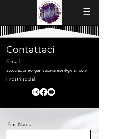
Contattaci
E-mail
associazioneorganisticavarese@gmail.com
I nostri social
First Name