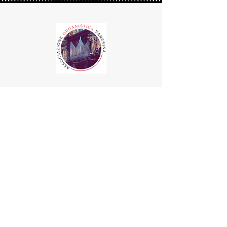
Seguici anche su
E-mail:
associazioneorganisticavarese@gmail.com
C.F.:
95099780124
IBAN:
IT71R0569650420000021046X33